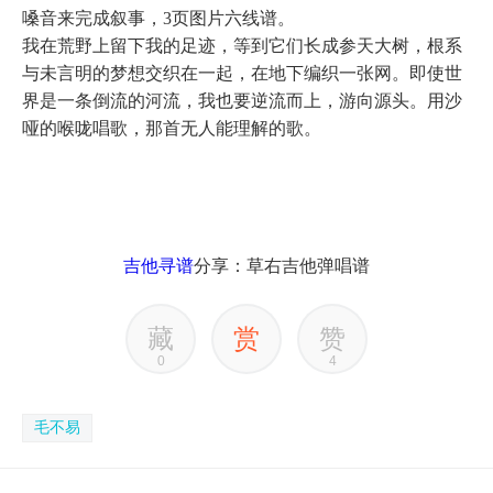
嗓音来完成叙事，3页图片六线谱。
我在荒野上留下我的足迹，等到它们长成参天大树，根系
与未言明的梦想交织在一起，在地下编织一张网。即使世
界是一条倒流的河流，我也要逆流而上，游向源头。用沙
哑的喉咙唱歌，那首无人能理解的歌。
吉他寻谱
分享：草右吉他弹唱谱
藏
赏
赞
0
4
毛不易