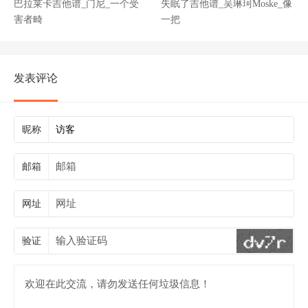
巴拉莱卡吉他谱_门尼_一个受
失眠了吉他谱_吴琳珂Moske_像
害者畸
一把
发表评论
昵称
邮箱
网址
验证