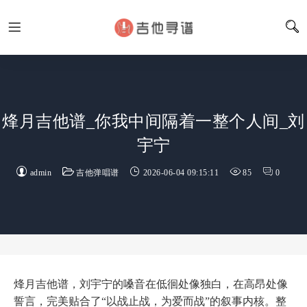
烽月吉他谱_你我中间隔着一整个人间_刘
宇宁
admin
吉他弹唱谱
2026-06-04 09:15:11
85
0
烽月吉他谱，刘宇宁的嗓音在低徊处像独白，在高昂处像
誓言，完美贴合了“以战止战，为爱而战”的叙事内核。整