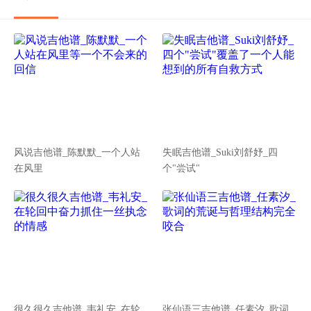
风说吉他谱_陈默默_一个人站
失眠吉他谱_Suki刘舒妤_四
在风里
个"尝试"
很久很久吉他谱_韦礼安_在轮
张仙语三吉他谱_任素汐_歌词