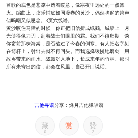
首歌的底色是悲凉中透着暖意，像寒夜里远处的一点篝
火。编曲上，弦乐铺底如同漫卷的黄沙，偶然响起的箫声
似呜咽又似思念。3页六线谱。
黄沙咬住马蹄的时候，你正把旧信折成纸鹤。城墙上，月
光薄得像刀刃，刮着战士们眼里的霜。我们不谈归期，谈
你窗前那株海棠，是否熬过了今春的倒寒。有人把名字刻
在箭杆上，射出去就不再回头。而我选择缓慢地磨剑，用
故乡带来的雨水。战鼓沉入地下，长成来年的竹林。那时
所有未寄出的信，都会在风里，自己开口说话。
吉他寻谱
分享：烽月吉他弹唱谱
藏
赏
赞
0
2