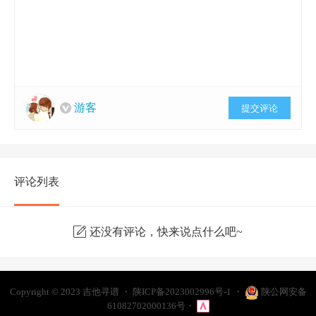
游客
提交评论
评论列表
还没有评论，快来说点什么吧~
・
Copyright © 2023
吉他寻谱
・
陕ICP备2023002996号-1
・
陕公网安备
61082702000136号
・