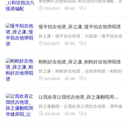
黄色枫叶吉他谱是由G和弦指法六线谱编配，吉
熟...
2023-09-01
443
0
他寻谱收集分享薛之谦的《黄色枫叶》吉他弹
唱谱。
黄色的枫叶如她的歌声一般柔美动听，像是把
慢半拍吉他谱_薛之谦_慢半拍吉他弹唱谱
灿烂的秋光倾泻在大地上的礼物。我仿佛...
薛之谦：慢半拍吉他谱，六线谱：慢半拍吉他
2023-08-07
365
0
弹唱谱。我站在城市的拐角，犹豫不决地望着
前方。这首歌在耳机里轻轻响起，他的声音在
我心中激荡。生活常常如此，总是来得慢，去
刚刚好吉他谱_薛之谦_刚刚好吉他弹唱谱
得快。而我，总是...
薛之谦：刚刚好吉他谱，吉他弹唱谱：刚刚好
2023-08-04
399
0
六线谱编配。在生活的大舞台上，我们都是演
员，演绎着自己的角色。就像薛之谦的歌曲
《刚刚好》中所唱的，我们都在寻找那个“刚刚
让我欢喜让我忧吉他谱_薛之谦翻唱周华健原唱_让我欢喜让我忧吉他弹唱谱
好&rdqu...
薛之谦翻唱：让我欢喜让我忧吉他谱，周华健
2023-08-03
639
0
原唱：让我欢喜让我忧六线谱。