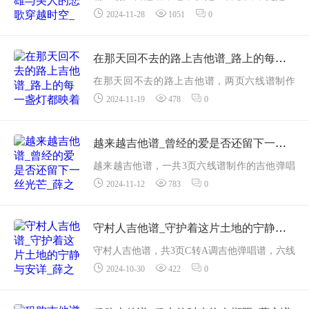
2024-11-28
1051
0
次文化和情感的融合，三页六线谱制作的吉他
弹唱谱。薛之谦和程小鑫通过这首歌曲，将一
段流传千古的爱情故事重新呈现在现代听众面
在那天回不去的路上吉他谱_路上的每一盏灯都映着你的影子_薛之谦
前，让人在...
在那天回不去的路上吉他谱，两页六线谱制作
2024-11-19
478
0
的吉他弹唱谱。这首歌是一首关于成长和失去
的歌，让我反思过去的美好，提醒我珍惜现在
的每一分钟。薛之谦通过这首歌表达了对过去
越来越吉他谱_曾经的爱是否还留下一丝光芒_薛之谦
的时间...
越来越吉他谱，一共3页六线谱制作的吉他弹唱
2024-11-12
783
0
谱。这首《越来越》为什么会引发普遍的共
鸣，是因为其点燃了如今很多人普遍的情感：
对过去的怀念和对未来的向往。薛之谦以细腻
守村人吉他谱_守护着这片土地的宁静与安详_薛之谦
的笔法，...
守村人吉他谱，共3页C转A调吉他弹唱谱，六线
2024-10-30
422
0
谱格式制谱。薛之谦的一首充满温情与怀念的
歌曲。歌曲通过讲述一个守村人的故事，表达