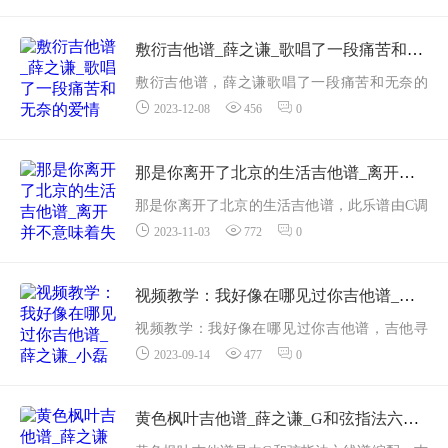
起经历未知的旅程，吉他寻谱分享：陪你去流
浪吉他弹唱谱。
敷衍吉他谱_薛之谦_歌唱了一段痛苦和无奈的爱情
薛之谦的歌曲《陪你去流浪》歌词里...
敷衍吉他谱，薛之谦歌唱了一段痛苦和无奈的
2023-12-08
456
0
爱情，文中吉他弹唱谱包含了一页标清六线
谱，C和弦指法制谱，CAPO：1品位置，吉他寻
谱分享。...
那是你离开了北京的生活吉他谱_离开并不意味着失去美好回忆_薛之谦
那是你离开了北京的生活吉他谱，此乐谱由C调
2023-11-03
772
0
指法六线谱制谱，四页吉他弹唱谱，薛之谦的
一首好歌，吉他寻谱分享。
薛之谦的歌曲《那是你离开了北京的生活》让
视频教学：我好像在哪见过你吉他谱_薛之谦_小磊老师示范_《我好像在哪见过你》六线谱
我想起了我自己的经历。...
视频教学：我好像在哪见过你吉他谱，吉他寻
2023-09-14
477
0
谱分享薛之谦的《我好像在哪见过你》吉他弹
唱谱。
那声音，那曲调，仿佛带我回到了很久以前。
黄色枫叶吉他谱_薛之谦_G和弦指法六线谱编配_《黄色枫叶》吉他弹唱谱
闭上眼睛，我似乎能从岁月的河流中找到一个