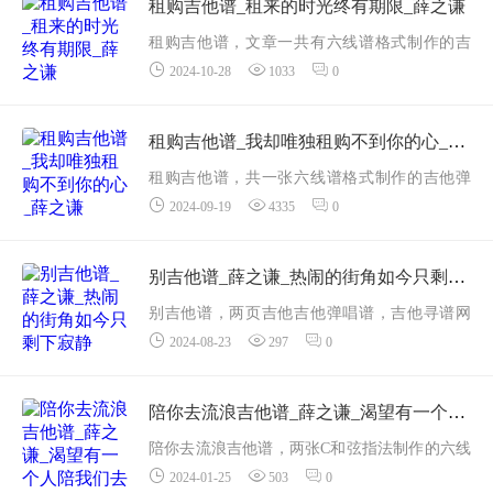
了对故乡和亲人的深深思念。守村人是一个默
租购吉他谱_租来的时光终有期限_薛之谦
默无...
租购吉他谱，文章一共有六线谱格式制作的吉
2024-10-28
1033
0
他弹唱谱3页。薛之谦通过独特的视角和深刻的
歌词，探讨了现代都市中爱情的短暂与脆弱。
薛之谦的歌词不仅表达了对爱情的珍视，也反
租购吉他谱_我却唯独租购不到你的心_薛之谦
映了...
租购吉他谱，共一张六线谱格式制作的吉他弹
2024-09-19
4335
0
唱谱。这首歌以独特的视角，描绘了现代都市
人面对爱情与生活时的无奈与悲凉，让人深
思。薛之谦以细腻的笔触描绘了都市中“租购&r
别吉他谱_薛之谦_热闹的街角如今只剩下寂静
d...
别吉他谱，两页吉他吉他弹唱谱，吉他寻谱网
2024-08-23
297
0
站收集分享，曲谱采用六线谱格式制作。从歌
词的角度来看，《别》中的每一句都充满了情
感的张力，能够触动听众的心弦。歌曲中反复
陪你去流浪吉他谱_薛之谦_渴望有一个人陪我们去看世界
出现的&ldq...
陪你去流浪吉他谱，两张C和弦指法制作的六线
2024-01-25
503
0
谱，这首歌表达了一个人愿意陪伴另一个人一